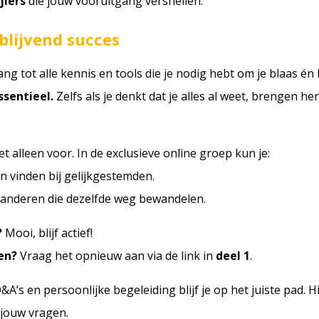
ijlers
die jouw vooruitgang versnellen:
 blijvend succes
ng tot alle kennis en tools die je nodig hebt om je blaas én 
ssentieel.
Zelfs als je denkt dat je alles al weet, brengen h
iet alleen voor. In de exclusieve online groep kun je:
n vinden bij gelijkgestemden.
 anderen die dezelfde weg bewandelen.
?
Mooi, blijf actief!
en?
Vraag het opnieuw aan via de link in
deel 1
.
A’s en persoonlijke begeleiding blijf je op het juiste pad. Hie
jouw vragen.