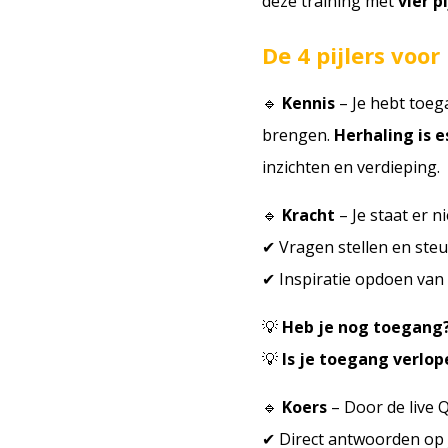
deze training met
vier p
De 4 pijlers voor
🔹
Kennis
– Je hebt toega
brengen.
Herhaling is e
inzichten en verdieping.
🔹
Kracht
– Je staat er n
✔ Vragen stellen en steu
✔ Inspiratie opdoen van
💡
Heb je nog toegang
💡
Is je toegang verlop
🔹
Koers
– Door de live Q&
✔ Direct antwoorden op 