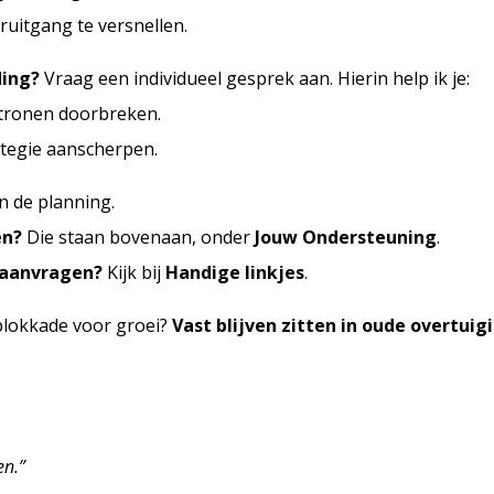
uitgang te versnellen.
ding?
Vraag een individueel gesprek aan. Hierin help ik je:
tronen doorbreken.
ategie aanscherpen.
in de planning.
en?
Die staan bovenaan, onder
Jouw Ondersteuning
.
 aanvragen?
Kijk bij
Handige linkjes
.
blokkade voor groei?
Vast blijven zitten in oude overtuig
en.”