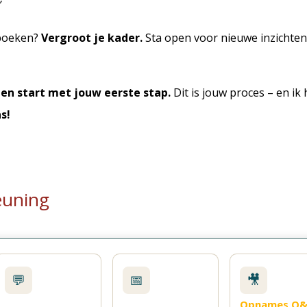
”
 boeken?
Vergroot je kader.
Sta open voor nieuwe inzichten 
 en start met jouw eerste stap.
Dit is jouw proces – en ik
s!
euning
💬
📅
🎥
Opnames Q