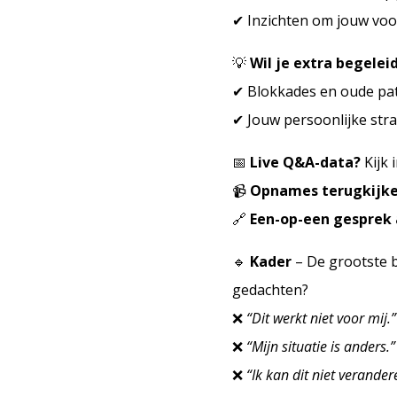
✔ Inzichten om jouw voor
💡
Wil je extra begelei
✔ Blokkades en oude pa
✔ Jouw persoonlijke str
📅
Live Q&A-data?
Kijk 
📹
Opnames terugkijk
🔗
Een-op-een gesprek
🔹
Kader
– De grootste 
gedachten?
❌
“Dit werkt niet voor mij.”
❌
“Mijn situatie is anders.”
❌
“Ik kan dit niet verander