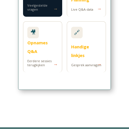
Veelgestelde
→
→
vragen
Live Q&A-data
🎥
🔗
Opnames
Handige
Q&A
linkjes
Eerdere sessies
→
→
terugkijken
Gesprek aanvragen